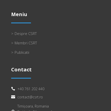
Meniu
Despre CSRT
Membri CSRT
Publicatii
Contact
+40 761 202 440

contact@csrt.ro

Timișoara, Romania